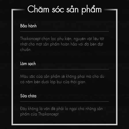
Chăm sóc sản phẩm
Bảo hành
Thaikoncept chọn lọc phụ kiện, nguyên vật liệu tốt
nhất cho một sản phẩm hoàn hảo với độ bền đạt
chuẩn.
Làm sạch
Màu sắc của sản phẩm sẽ không phai mờ cho dù
có nằm bên dưới lớp bụi của thời gian.
Sửa chữa
Đây không là vấn đề phải lo ngại cho những sản
phẩm của Thaikoncept