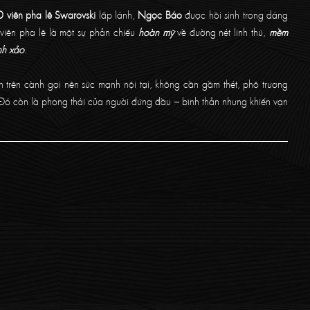
 viên pha lê Swarovski
lấp lánh,
Ngọc Báo
được hồi sinh trong dáng
 viên pha lê là một sự phản chiếu
hoàn mỹ
về đường nét linh thú,
mềm
inh xảo
.
 trên cành gợi nên sức mạnh nội tại, không cần gầm thét, phô trương
Đó còn là phong thái của người đứng đầu – bình thản nhưng khiến vạn