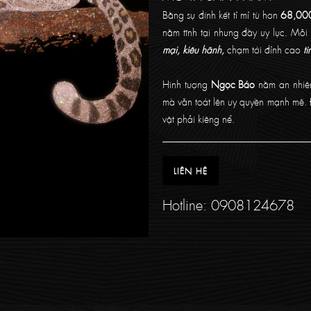
Bằng sự đính kết tỉ mỉ từ hơn
68,000
nằm tĩnh tại nhưng đầy uy lực. Mỗi
mại, kiêu hãnh,
chạm tới đỉnh cao
t
Hình tượng
Ngọc Báo
nằm an nhiên
mà vẫn toát lên uy quyền mạnh mẽ. 
vật phải kiêng nể.
LIÊN HỆ
Hotline:
0908124678