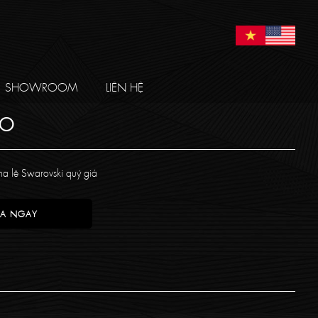
SHOWROOM
LIÊN HỆ
ÁO
ha lê Swarovski quý giá
A NGAY