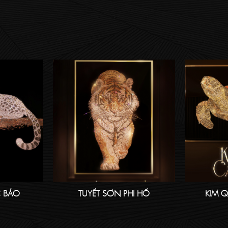
 BÁO
TUYẾT SƠN PHI HỔ
KIM 