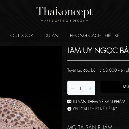
OUTDOOR
DỰ ÁN
PHONG CÁCH THIẾT KẾ
LÂM UY NGỌC B
Tuyệt tác độc bản từ 68,000 viên p
MU
TƯ VẤN THÊM VỀ SẢN PHẨM
YÊU CẦU THIẾT KẾ RIÊNG
MÔ TẢ SẢN PHẨM