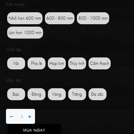
Kích thước:
Nhỏ hơn 600 mm
600 - 800 mm
800 - 1000 mm
Lớn hơn 1000 mm
Chất liệu:
Vải
Pha lê
Hợp kim
Thủy tinh
Cẩm thạch
Màu sắc:
Bạc
Đồng
Vàng
Trắng
Đa sắc
MUA NGAY