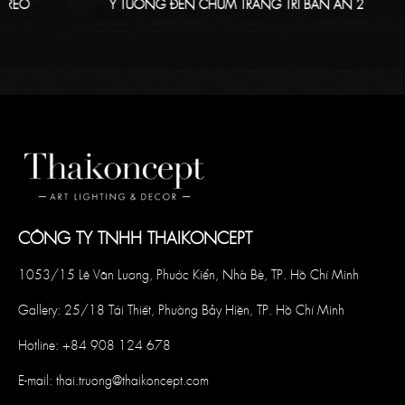
Ý TƯỞNG ĐÈN CHÙM TRANG TRÍ BÀN ĂN 2
CÔNG TY TNHH THAIKONCEPT
1053/15 Lê Văn Lương, Phước Kiển, Nhà Bè, TP. Hồ Chí Minh
Gallery: 25/18 Tái Thiết, Phường Bảy Hiền, TP. Hồ Chí Minh
Hotline:
+84 908 124 678
E-mail:
thai.truong@thaikoncept.com