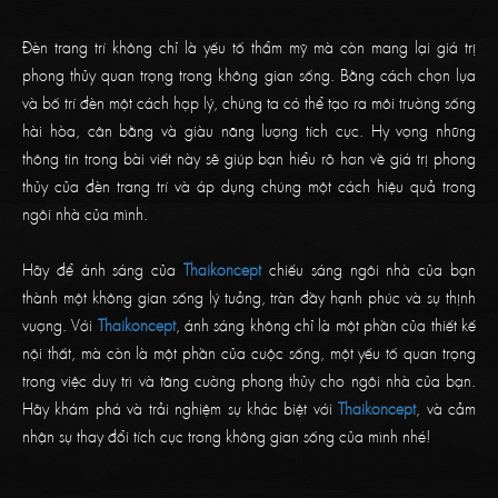
Đèn trang trí không chỉ là yếu tố thẩm mỹ mà còn mang lại giá trị
phong thủy quan trọng trong không gian sống. Bằng cách chọn lựa
và bố trí đèn một cách hợp lý, chúng ta có thể tạo ra môi trường sống
hài hòa, cân bằng và giàu năng lượng tích cực. Hy vọng những
thông tin trong bài viết này sẽ giúp bạn hiểu rõ hơn về giá trị phong
thủy của đèn trang trí và áp dụng chúng một cách hiệu quả trong
ngôi nhà của mình.
Hãy để ánh sáng của
Thaikoncept
chiếu sáng ngôi nhà của bạn
thành một không gian sống lý tưởng, tràn đầy hạnh phúc và sự thịnh
vượng. Với
Thaikoncept
, ánh sáng không chỉ là một phần của thiết kế
nội thất, mà còn là một phần của cuộc sống, một yếu tố quan trọng
trong việc duy trì và tăng cường phong thủy cho ngôi nhà của bạn.
Hãy khám phá và trải nghiệm sự khác biệt với
Thaikoncept
, và cảm
nhận sự thay đổi tích cực trong không gian sống của mình nhé!