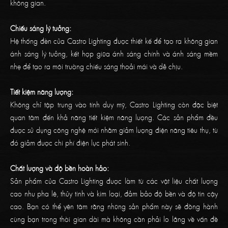
không gian.
Chiếu sáng lý tưởng:
Hệ thống đèn của Castro Lighting được thiết kế để tạo ra không gian
ánh sáng lý tưởng, kết hợp giữa ánh sáng chính và ánh sáng mềm
nhẹ để tạo ra môi trường chiếu sáng thoải mái và dễ chịu.
Tiết kiệm năng lượng:
Không chỉ tập trung vào tính duy mỹ, Castro Lighting còn đặc biệt
quan tâm đến khả năng tiết kiệm năng lượng. Các sản phẩm đều
được sử dụng công nghệ mới nhằm giảm lượng điện năng tiêu thụ, từ
đó giảm được chi phí điện lực phát sinh.
Chất lượng và độ bền hoàn hảo:
Sản phẩm của Castro Lighting được làm từ các vật liệu chất lượng
cao như pha lê, thủy tinh và kim loại, đảm bảo độ bền và độ tin cậy
cao. Bạn có thể yên tâm rằng những sản phẩm này sẽ đồng hành
cùng bạn trong thời gian dài mà không cần phải lo lắng về vấn đề