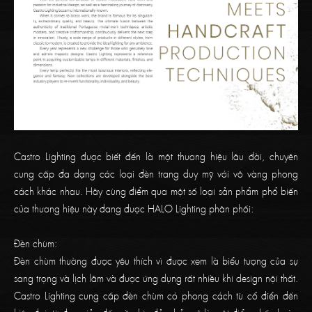
Castro Lighting được biết đến là một thương hiệu lâu đời, chuyên
cung cấp đa dạng các loại đèn trang duy mỹ với vô vàng phong
cách khác nhau. Hãy cùng điểm qua một số loại sản phẩm phổ biến
của thương hiệu này đang được HALO Lighting phân phối:
Đèn chùm:
Đèn chùm thường được yêu thích vì được xem là biểu tượng của sự
sang trọng và lịch lãm và được ứng dụng rất nhiều khi design nội thất.
Castro Lighting cung cấp đèn chùm có phong cách từ cổ điển đến