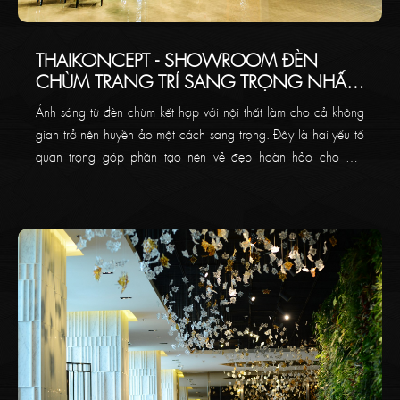
THAIKONCEPT - SHOWROOM ĐÈN
CHÙM TRANG TRÍ SANG TRỌNG NHẤT
VIỆT NAM
Ánh sáng từ đèn chùm kết hợp với nội thất làm cho cả không
gian trở nên huyền ảo một cách sang trọng. Đây là hai yếu tố
quan trọng góp phần tạo nên vẻ đẹp hoàn hảo cho một
không gian hay một ngôi nhà của bạn.