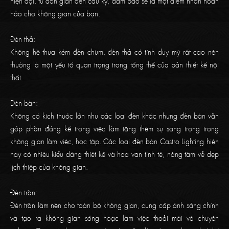
hiện đại, từ đơn giản đến cầu kỳ, đảm bảo sẽ là một điểm nhấn hoàn
hảo cho không gian của bạn.
Đèn thả:
Không hề thua kém đèn chùm, đèn thả có tính duy mỹ rất cao nên
thường là một yếu tố quan trọng trong tổng thể của bản thiết kế nội
thất.
Đèn bàn:
Không có kích thước lớn như các loại đèn khác nhưng đèn bàn vẫn
góp phần đáng kể trong việc làm tăng thêm sự sang trọng trong
không gian làm việc, học tập. Các loại đèn bàn Castro Lighting hiện
nay có nhiều kiểu dáng thiết kế và hoa văn tinh tế, nâng tầm vẻ đẹp
lịch thiệp của không gian.
Đèn trần:
Đèn trần làm nền cho toàn bộ không gian, cung cấp ánh sáng chính
và tạo ra không gian sống hoặc làm việc thoải mái và chuyên