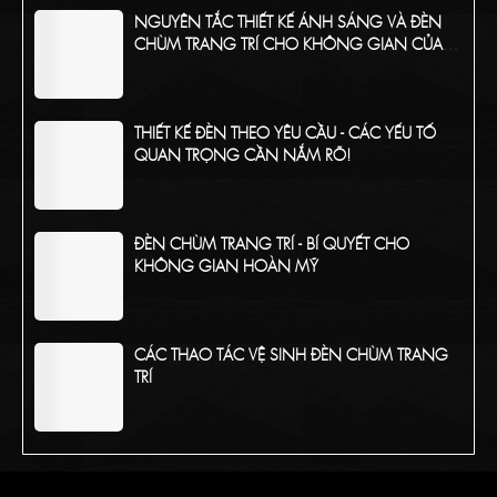
NGUYÊN TẮC THIẾT KẾ ÁNH SÁNG VÀ ĐÈN
CHÙM TRANG TRÍ CHO KHÔNG GIAN CỦA
BẠN
THIẾT KẾ ĐÈN THEO YÊU CẦU - CÁC YẾU TỐ
QUAN TRỌNG CẦN NẮM RÕ!
ĐÈN CHÙM TRANG TRÍ - BÍ QUYẾT CHO
KHÔNG GIAN HOÀN MỸ
CÁC THAO TÁC VỆ SINH ĐÈN CHÙM TRANG
TRÍ
TỔNG HỢP CÁC CHẤT LIỆU PHỔ BIẾN CỦA
ĐÈN CHÙM TRANG TRÍ