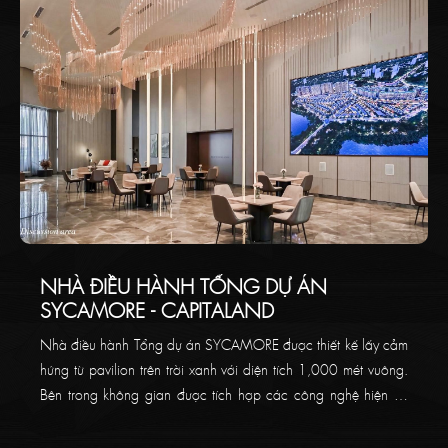
NHÀ ĐIỀU HÀNH TỔNG DỰ ÁN
SYCAMORE - CAPITALAND
Nhà điều hành Tổng dự án SYCAMORE được thiết kế lấy cảm
hứng từ pavilion trên trời xanh với diện tích 1,000 mét vuông.
Bên trong không gian được tích hợp các công nghệ hiện tại
độc nhất trên thị trường, cùng trang thiết bị ấn tượng và khu
vực tiếp khách đầy tiện nghi.