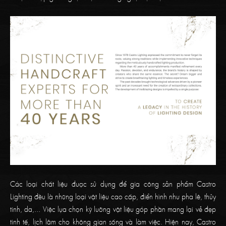
Các loại chất liệu được sử dụng để gia công sản phẩm Castro
Lighting đều là những loại vật liệu cao cấp, điển hình như pha lê, thủy
tinh, da,... Việc lựa chọn kỹ lưỡng vật liệu góp phần mang lại vẻ đẹp
tinh tế, lịch lãm cho không gian sống và làm việc. Hiện nay, Castro