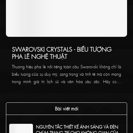
SWAROVSKI CRYSTALS - BIỂU TƯỢNG
PHA LÊ NGHỆ THUẬT
Thương hiệu pha lê nổi tiếng toàn cầu Swarovski không chỉ là
biểu tượng của sự duy mỹ, sang trọng và tinh tế mà còn mang
trong mình giá trị lịch sử và văn hóa sâu sắc. Hãy cùng
Thaikoncept tìm hiểu về thương hiệu pha lê đẳng cấp này
trong bài viết bên dưới!
Bài viết mới
NGUYÊN TẮC THIẾT KẾ ÁNH SÁNG VÀ ĐÈN
CHÙM TRANG TRÍ CHO KHÔNG GIAN CỦA