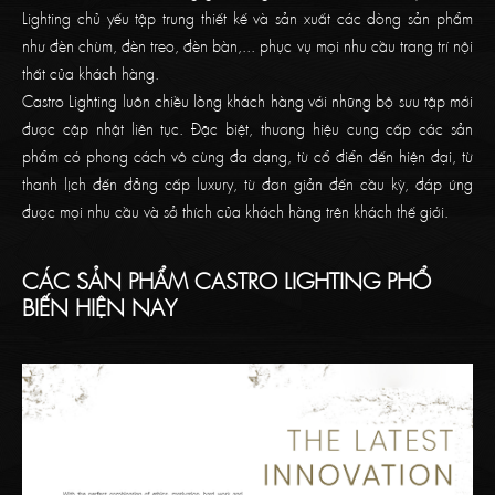
Lighting chủ yếu tập trung thiết kế và sản xuất các dòng sản phẩm
như đèn chùm, đèn treo, đèn bàn,... phục vụ mọi nhu cầu trang trí nội
thất của khách hàng.
Castro Lighting luôn chiều lòng khách hàng với những bộ sưu tập mới
được cập nhật liên tục. Đặc biệt, thương hiệu cung cấp các sản
phẩm có phong cách vô cùng đa dạng, từ cổ điển đến hiện đại, từ
thanh lịch đến đẳng cấp luxury, từ đơn giản đến cầu kỳ, đáp ứng
được mọi nhu cầu và sở thích của khách hàng trên khách thế giới.
CÁC SẢN PHẨM CASTRO LIGHTING PHỔ
BIẾN HIỆN NAY