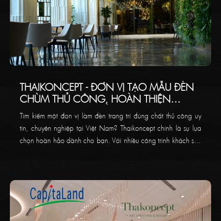
THAIKONCEPT - ĐƠN VỊ TẠO MẪU ĐÈN
CHÙM THỦ CÔNG, HOÀN THIỆN
TRANG TRÍ NỘI THẤT CHO KHÔNG
Tìm kiếm một đơn vị làm đèn trang trí đúng chất thủ công uy
GIAN CỦA BẠN
tín, chuyên nghiệp tại Việt Nam? Thaikoncept chính là sự lựa
chọn hoàn hảo dành cho bạn. Với nhiều công trình khách sạn
và sảnh toà nhà, biệt thự 5 sao sang trọng đã từng làm,
Thaikoncept cam kết mang đến cho khách hàng giải pháp đèn
chùm trang trí độc bản.