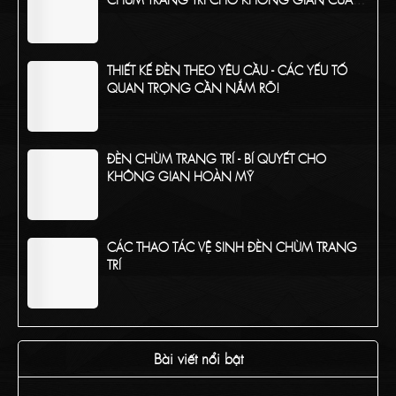
BẠN
THIẾT KẾ ĐÈN THEO YÊU CẦU - CÁC YẾU TỐ
QUAN TRỌNG CẦN NẮM RÕ!
ĐÈN CHÙM TRANG TRÍ - BÍ QUYẾT CHO
KHÔNG GIAN HOÀN MỸ
CÁC THAO TÁC VỆ SINH ĐÈN CHÙM TRANG
TRÍ
TỔNG HỢP CÁC CHẤT LIỆU PHỔ BIẾN CỦA
ĐÈN CHÙM TRANG TRÍ
Bài viết nổi bật