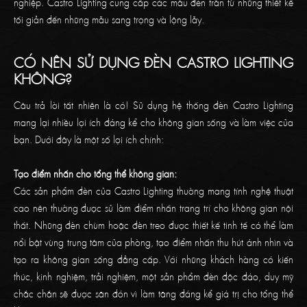
nghiệp. Castro Lighting cung cấp các mẫu đèn trần từ những thiết kế
tối giản đến những mẫu sang trọng và lộng lẫy.
CÓ NÊN SỬ DỤNG ĐÈN CASTRO LIGHTING
KHÔNG?
Câu trả lời tất nhiên là có! Sử dụng hệ thống đèn Castro Lighting
mang lại nhiều lợi ích đáng kể cho không gian sống và làm việc của
bạn. Dưới đây là một số lợi ích chính:
Tạo điểm nhấn cho tổng thể không gian:
Các sản phẩm đèn của Castro Lighting thường mang tính nghệ thuật
cao nên thường được sử làm điểm nhấn trang trí cho không gian nội
thất. Những đèn chùm hoặc đèn treo được thiết kế tinh tế có thể làm
nổi bật vùng trung tâm của phòng, tạo điểm nhấn thu hút ánh nhìn và
tạo ra không gian sống đẳng cấp. Với những khách hàng có kiến
thức, kinh nghiệm, trải nghiệm, một sản phẩm đèn độc đáo, duy mỹ
chắc chắn sẽ được săn đón vì làm tăng đáng kể giá trị cho tổng thể