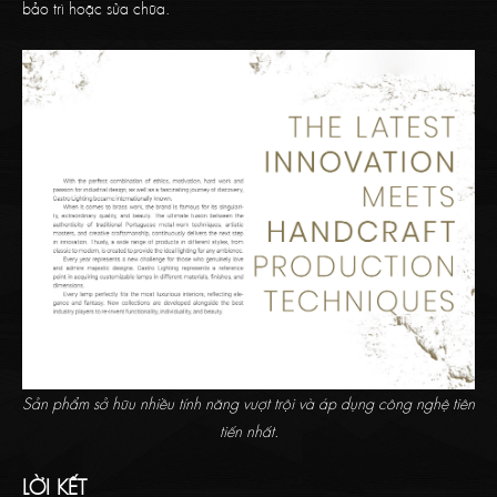
bảo trì hoặc sửa chữa.
Sản phẩm sở hữu nhiều tính năng vượt trội và áp dụng công nghệ tiên
tiến nhất.
LỜI KẾT