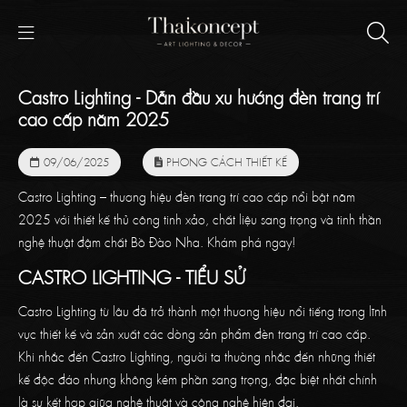
Castro Lighting - Dẫn đầu xu hướng đèn trang trí
cao cấp năm 2025
09/06/2025
PHONG CÁCH THIẾT KẾ
Castro Lighting – thương hiệu đèn trang trí cao cấp nổi bật năm
2025 với thiết kế thủ công tinh xảo, chất liệu sang trọng và tinh thần
nghệ thuật đậm chất Bồ Đào Nha. Khám phá ngay!
CASTRO LIGHTING - TIỂU SỬ
Castro Lighting từ lâu đã trở thành một thương hiệu nổi tiếng trong lĩnh
vực thiết kế và sản xuất các dòng sản phẩm đèn trang trí cao cấp.
Khi nhắc đến Castro Lighting, người ta thường nhắc đến những thiết
kế độc đáo nhưng không kém phần sang trọng, đặc biệt nhất chính
là sự kết hợp giữa nghệ thuật và công nghệ hiện đại.