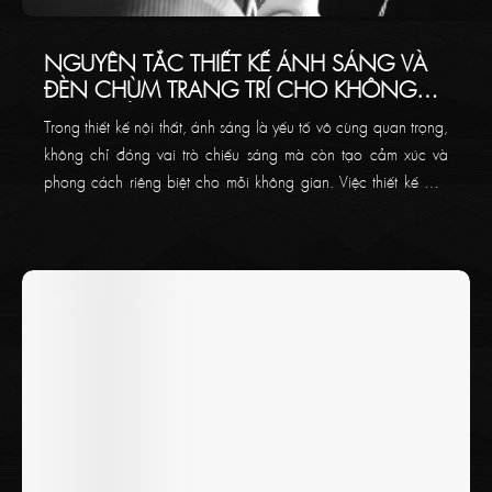
NGUYÊN TẮC THIẾT KẾ ÁNH SÁNG VÀ
ĐÈN CHÙM TRANG TRÍ CHO KHÔNG
GIAN CỦA BẠN
Trong thiết kế nội thất, ánh sáng là yếu tố vô cùng quan trọng,
không chỉ đóng vai trò chiếu sáng mà còn tạo cảm xúc và
phong cách riêng biệt cho mỗi không gian. Việc thiết kế đèn
chùm trang trí yêu cầu sự tinh tế và tỉ mỉ, kết hợp các yếu tố
như nhiệt độ màu sắc, cân bằng ánh sáng tự nhiên, bố cục
các loại đèn và cách tạo điểm nhấn để mang lại sự hoàn mỹ
cho không gian. Hãy cùng Thaikoncept tìm hiểu về các nguyên
tắc vàng cần biết khi thiết kế đèn chùm trang trí ở bài viết bên
dưới!