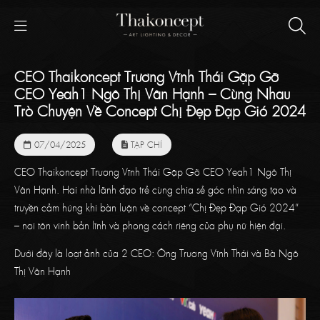
CEO Thaikoncept Trương Vĩnh Thái Gặp Gỡ
CEO Yeah1 Ngô Thị Vân Hạnh – Cùng Nhau
Trò Chuyện Về Concept Chị Đẹp Đạp Gió 2024
07/04/2025
TẠP CHÍ
CEO Thaikoncept Trương Vĩnh Thái Gặp Gỡ CEO Yeah1 Ngô Thị
Vân Hạnh. Hai nhà lãnh đạo trẻ cùng chia sẻ góc nhìn sáng tạo và
truyền cảm hứng khi bàn luận về concept “Chị Đẹp Đạp Gió 2024”
– nơi tôn vinh bản lĩnh và phong cách riêng của phụ nữ hiện đại.
Dưới đây là loạt ảnh của 2 CEO: Ông Trương Vĩnh Thái và Bà Ngô
Thị Vân Hạnh