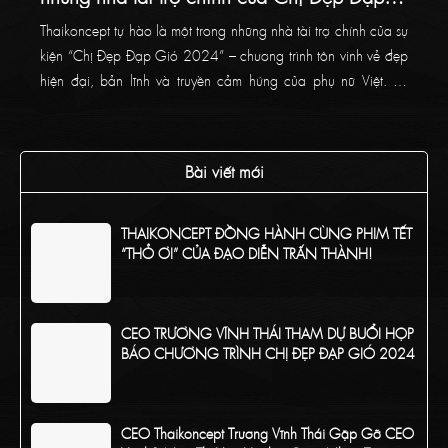
Gió 2024
Thaikoncept tự hào là một trong những nhà tài trợ chính của sự
kiện “Chị Đẹp Đạp Gió 2024” – chương trình tôn vinh vẻ đẹp
hiện đại, bản lĩnh và truyền cảm hứng của phụ nữ Việt. Sự
đồng hành này là minh chứng cho cam kết của Thaikoncept
trong việc lan tỏa giá trị tích cực và hỗ trợ cộng đồng phụ nữ
tỏa sáng.
Bài viết mới
THAIKONCEPT ĐỒNG HÀNH CÙNG PHIM TẾT
“THỎ ƠI” CỦA ĐẠO DIỄN TRẤN THÀNH!
CEO TRƯƠNG VĨNH THÁI THAM DỰ BUỔI HỌP
BÁO CHƯƠNG TRÌNH CHỊ ĐẸP ĐẠP GIÓ 2024
CEO Thaikoncept Trương Vĩnh Thái Gặp Gỡ CEO