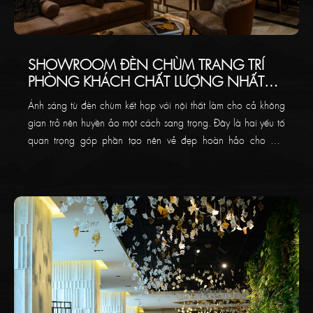
SHOWROOM ĐÈN CHÙM TRANG TRÍ
PHÒNG KHÁCH CHẤT LƯỢNG NHẤT
TẠI QUẬN 7
Ánh sáng từ đèn chùm kết hợp với nội thất làm cho cả không
gian trở nên huyền ảo một cách sang trọng. Đây là hai yếu tố
quan trọng góp phần tạo nên vẻ đẹp hoàn hảo cho một
không gian hay một ngôi nhà của bạn. Hiểu được điều đó,
bài viết dưới đây sẽ giới thiệu đến bạn TOP 3 Showroom thiết
kế tạo mẫu đèn chùm trang trí phòng khách nhất tại Quận 7.