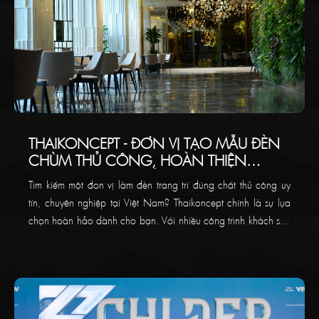
THAIKONCEPT - ĐƠN VỊ TẠO MẪU ĐÈN
CHÙM THỦ CÔNG, HOÀN THIỆN
TRANG TRÍ NỘI THẤT CHO KHÔNG
Tìm kiếm một đơn vị làm đèn trang trí đúng chất thủ công uy
GIAN CỦA BẠN
tín, chuyên nghiệp tại Việt Nam? Thaikoncept chính là sự lựa
chọn hoàn hảo dành cho bạn. Với nhiều công trình khách sạn
và sảnh toà nhà, biệt thự 5 sao sang trọng đã từng làm,
Thaikoncept cam kết mang đến cho khách hàng giải pháp đèn
chùm trang trí độc bản.