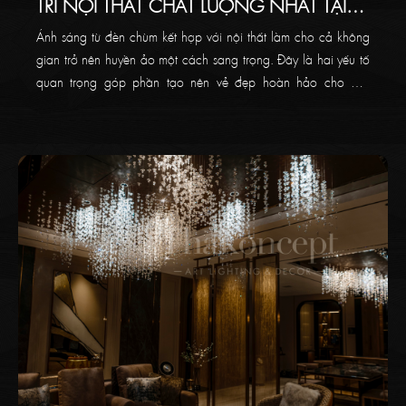
TRÍ NỘI THẤT CHẤT LƯỢNG NHẤT TẠI
QUẬN 7
Ánh sáng từ đèn chùm kết hợp với nội thất làm cho cả không
gian trở nên huyền ảo một cách sang trọng. Đây là hai yếu tố
quan trọng góp phần tạo nên vẻ đẹp hoàn hảo cho một
không gian hay một ngôi nhà của bạn. Hiểu được điều đó,
bài viết dưới đây sẽ giới thiệu đến bạn TOP 3 Showroom thiết
kế tạo mẫu đèn chùm trang trí chất lượng nhất tại Quận 7.