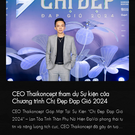
CEO Thaikoncept tham dự Sự kiện của
Chương trình Chị Đẹp Đạp Gió 2024
CEO Thaikoncept Góp Mặt Tại Sự Kiện “Chị Đẹp Đạp Gió
2024” – Lan Tỏa Tinh Thần Phụ Nữ Hiện ĐạiVới phong thái tự
tin và năng lượng tích cực, CEO Thaikoncept đã gây ấn tượng
mạnh khi tham dự sự kiện “Chị Đẹp Đạp Gió 2024”. Không