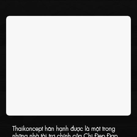
chỉ là đại diện cho một thương hiệu sáng tạo, chị còn là biểu
tượng của người phụ nữ bản lĩnh, truyền cảm hứng cho cộng
đồng về sự tự tin, độc lập và dám bứt phá.
Thaikoncept hân hạnh được là một trong
những nhà tài trợ chính của Chị Đẹp Đạp