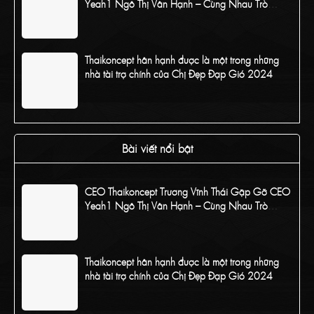
Yeah1 Ngô Thị Vân Hạnh – Cùng Nhau Trò
Chuyện Về Concept Chị Đẹp Đạp Gió 2024
Thaikoncept hân hạnh được là một trong những
nhà tài trợ chính của Chị Đẹp Đạp Gió 2024
CEO Thaikoncept tham dự Sự kiện của Chương
trình Chị Đẹp Đạp Gió 2024
Bài viết nổi bật
CEO Thaikoncept Trương Vĩnh Thái Gặp Gỡ CEO
Yeah1 Ngô Thị Vân Hạnh – Cùng Nhau Trò
Chuyện Về Concept Chị Đẹp Đạp Gió 2024
Thaikoncept hân hạnh được là một trong những
nhà tài trợ chính của Chị Đẹp Đạp Gió 2024