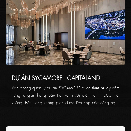
DỰ ÁN SYCAMORE - CAPITALAND
Văn phòng quản lý dự án SYCAMORE được thiết kế lấy cảm
hứng từ gian hàng bầu trời xanh với diện tích 1.000 mét
vuông. Bên trong không gian được tích hợp các công nghệ
hiện đại độc đáo trên thị trường, cùng với các trang thiết bị ấn
tượng và khu vực lễ tân thoải mái.