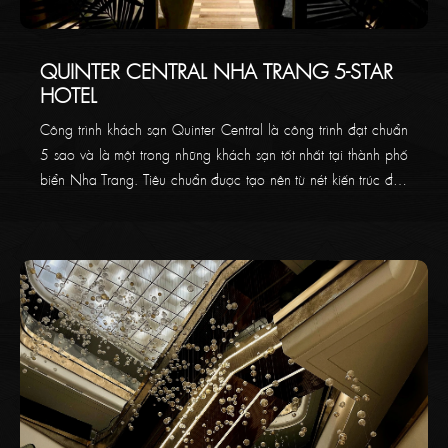
QUINTER CENTRAL NHA TRANG 5-STAR
HOTEL
Công trình khách sạn Quinter Central là công trình đạt chuẩn
5 sao và là một trong những khách sạn tốt nhất tại thành phố
biển Nha Trang. Tiêu chuẩn được tạo nên từ nét kiến trúc độc
đáo, chất lượng dịch vụ hoàn hảo. Thaikoncept hân hạnh là
đơn vị thi công hạng mục trang trí hoàn thiện cho công trình
này.