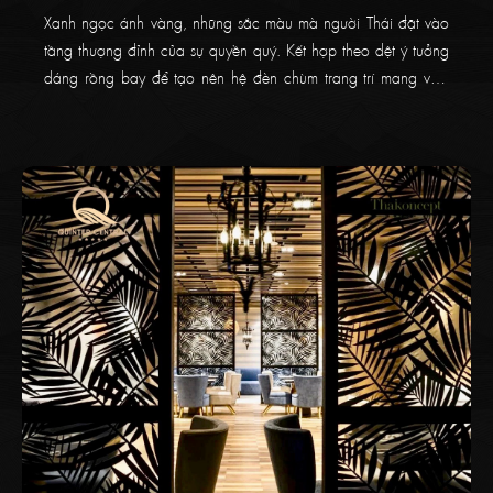
Xanh ngọc ánh vàng, những sắc màu mà người Thái đặt vào
tầng thượng đỉnh của sự quyền quý. Kết hợp theo dệt ý tưởng
dáng rồng bay để tạo nên hệ đèn chùm trang trí mang vinh
hoa phú quý và sự thịnh vượng. Triển khai ý tưởng từ kiến trúc
sư đến từ Thailand, tại CapitaLand Feliz En Vista hệ đèn chùm
trang trí sảnh được thực hiện bởi Thaikoncept cho rồng bay
trong cõi vân mây.