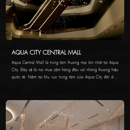
AQUA CITY CENTRAL MALL
Aqua Central Mall là trung tâm thương mại lớn nhất tại Aqua
City. Đây sẽ là nơi mua sắm hàng đầu với những thương hiệu
quốc tế. Nằm tại khu vực trung tâm của Aqua City đối diện
quảng trường Aqua Marina, tạo nên khu mua sắm, vui chơi
giải trí hàng đầu khu vực. Tạo hình nhảy múa các quả cầu
bóng nước, Thaikoncept tự hào được tập đoàn Novaland tin
tưởng giao trọng trách hoàn thiện hệ đèn trang trí trong không
gian rộng lớn của "thế giới Aqua".