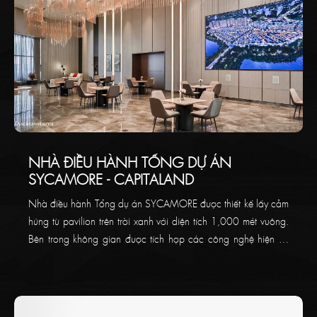
NHÀ ĐIỀU HÀNH TỔNG DỰ ÁN
SYCAMORE - CAPITALAND
Nhà điều hành Tổng dự án SYCAMORE được thiết kế lấy cảm
hứng từ pavilion trên trời xanh với diện tích 1,000 mét vuông.
Bên trong không gian được tích hợp các công nghệ hiện tại
độc nhất trên thị trường, cùng trang thiết bị ấn tượng và khu
vực tiếp khách đầy tiện nghi.