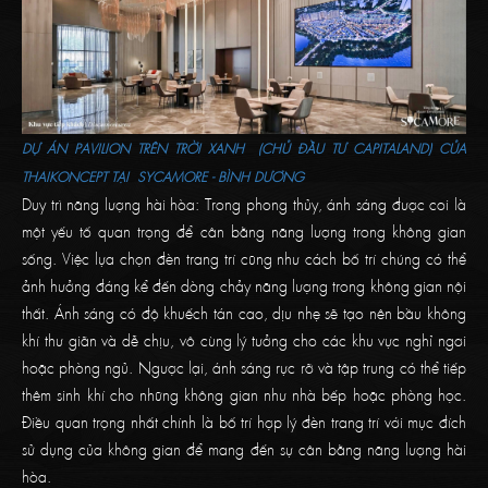
DỰ ÁN PAVILION TRÊN TRỜI XANH (CHỦ ĐẦU TƯ CAPITALAND) CỦA
THAIKONCEPT TẠI SYCAMORE - BÌNH DƯƠNG
Duy trì năng lượng hài hòa: Trong phong thủy, ánh sáng được coi là
một yếu tố quan trọng để cân bằng năng lượng trong không gian
sống. Việc lựa chọn đèn trang trí cũng như cách bố trí chúng có thể
ảnh hưởng đáng kể đến dòng chảy năng lượng trong không gian nội
thất. Ánh sáng có độ khuếch tán cao, dịu nhẹ sẽ tạo nên bầu không
khí thư giãn và dễ chịu, vô cùng lý tưởng cho các khu vực nghỉ ngơi
hoặc phòng ngủ. Ngược lại, ánh sáng rực rỡ và tập trung có thể tiếp
thêm sinh khí cho những không gian như nhà bếp hoặc phòng học.
Điều quan trọng nhất chính là bố trí hợp lý đèn trang trí với mục đích
sử dụng của không gian để mang đến sự cân bằng năng lượng hài
hòa.