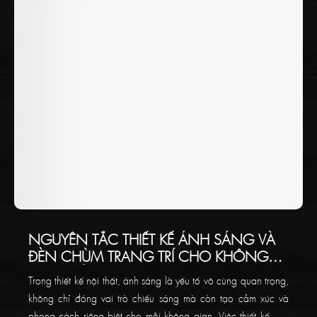
NGUYÊN TẮC THIẾT KẾ ÁNH SÁNG VÀ
ĐÈN CHÙM TRANG TRÍ CHO KHÔNG
GIAN CỦA BẠN
Trong thiết kế nội thất, ánh sáng là yếu tố vô cùng quan trọng,
không chỉ đóng vai trò chiếu sáng mà còn tạo cảm xúc và
phong cách riêng biệt cho mỗi không gian. Việc thiết kế đèn