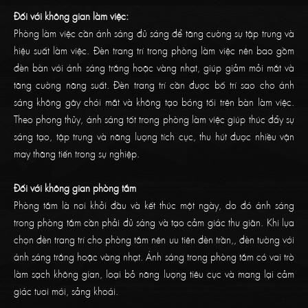
Đối với không gian làm việc:
Phòng làm việc cần ánh sáng đủ sáng để tăng cường sự tập trung và
hiệu suất làm việc. Đèn trang trí trong phòng làm việc nên bao gồm
đèn bàn với ánh sáng trắng hoặc vàng nhạt, giúp giảm mỏi mắt và
tăng cường năng suất. Đèn trang trí cần được bố trí sao cho ánh
sáng không gây chói mắt và không tạo bóng tối trên bàn làm việc.
Theo phong thủy, ánh sáng tốt trong phòng làm việc giúp thúc đẩy sự
sáng tạo, tập trung và năng lượng tích cực, thu hút được nhiều vận
may thăng tiến trong sự nghiệp.
Đối với không gian phòng tắm
Phòng tắm là nơi khởi đầu và kết thúc một ngày, do đó ánh sáng
trong phòng tắm cần phải đủ sáng và tạo cảm giác thư giãn. Khi lựa
chọn đèn trang trí cho phòng tắm nên ưu tiên đèn trần,, đèn tường với
ánh sáng trắng hoặc vàng nhạt. Ánh sáng trong phòng tắm có vai trò
làm sạch không gian, loại bỏ năng lượng tiêu cực và mang lại cảm
giác tươi mới, sảng khoái.