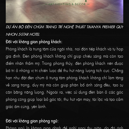
DỰ ÁN BỘ ĐÈN CHÙM TRANG TRÍ NGHỆ THUẬT TẠIANYA PREMIER QUY
NHON 5-STAR HOTEL
Đối với không gian phòng khách:
Phòng khách là trung tâm của ngôi nhà, nơi đón tiếp khách và tụ họp
gia đình. Đèn phòng khách không chỉ giúp chiếu sáng mà còn tạo
điểm nhấn thẩm mỹ. Trong phong thủy, đèn phòng khách nên được
bố trí ở những vị trí chiến lược để thu hút năng lượng tích cực. Chẳng
hạn như đặt đèn chùm ở trung tâm phòng khách không chỉ làm tăng
vẻ sang trọng, duy mỹ mà còn giúp phân bổ ánh sáng đều, tạo sự
cân bằng năng lượng. Ngoài ra, việc sử dụng đèn bàn ở các góc
phòng cũng giúp loại bỏ góc tối, thu hút vận may, tài lộc và tạo cảm
giác ấm cúng, yên bình.
Đối với không gian phòng ngủ:
Phòng ngủ là không gian dành để nghỉ ngơi thư giãn, do đó ánh