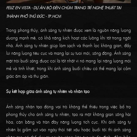
FELIZ EN VISTA - DỰ ÁN BỘ ĐÈN CHÙM TRANG TRÍ NGHỆ THUẬT TẠI
THÀNH PHỐ THỦ ĐỨC - TP.HCM
Trong phong thủy, ánh sáng tự nhiên được xem là nguồn năng lượng
dương mạnh mẽ, có khả năng kích hoạt các luồng khí tốt trong ngôi
nhà. Ánh sáng tự nhiên giúp làm sạch và thanh lọc không gian, đẩy
lùi năng lượng tiêu cực và mang lại sự tươi mới, sống động. Ánh sáng
mặt trời buổi sáng được coi là tốt nhất vì nó mang lại năng lượng mới
mẻ và tinh khiết, trong khi ánh sáng buổi chiều có thể mang lại cảm
giác ấm áp và thư giãn.
Sự kết hợp giữa ánh sáng tự nhiên và nhân tạo
Ánh sáng nhân tạo đóng vai trò không thể thiếu trong việc bổ trợ
phong thủy cho ánh sáng tự nhiên, tạo ra một không gian sống hài
hòa, cân bằng và tràn đầy năng lượng tích cực. Khi ánh sáng tự
nhiên bị giảm sút vào ngày thời tiết xấu hoặc buổi tối thì ánh sáng
nhân tạo có thể duy trì nguồn sáng liên tục và ổn định, đảm bảo