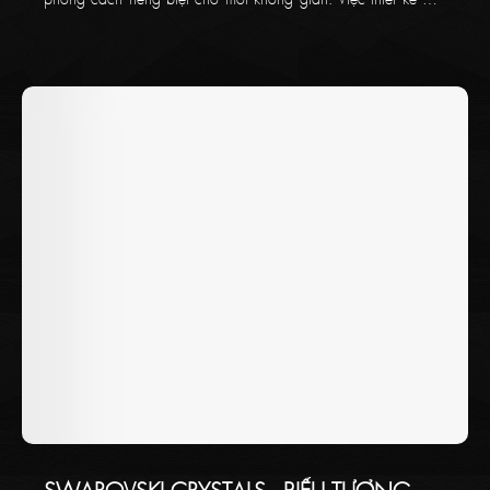
chùm trang trí yêu cầu sự tinh tế và tỉ mỉ, kết hợp các yếu tố
như nhiệt độ màu sắc, cân bằng ánh sáng tự nhiên, bố cục
các loại đèn và cách tạo điểm nhấn để mang lại sự hoàn mỹ
cho không gian. Hãy cùng Thaikoncept tìm hiểu về các nguyên
tắc vàng cần biết khi thiết kế đèn chùm trang trí ở bài viết bên
dưới!
SWAROVSKI CRYSTALS - BIỂU TƯỢNG