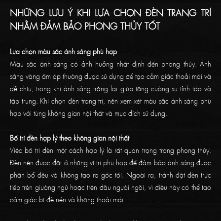
NHỮNG LƯU Ý KHI LỰA CHỌN ĐÈN TRANG TRÍ
NHẰM ĐẢM BẢO PHONG THỦY TỐT
Lựa chọn màu sắc ánh sáng phù hợp
Màu sắc ánh sáng có ảnh hưởng nhất định đến phong thủy. Ánh
sáng vàng ấm áp thường được sử dụng để tạo cảm giác thoải mái và
dễ chịu, trong khi ánh sáng trắng lại giúp tăng cường sự tỉnh táo và
tập trung. Khi chọn đèn trang trí, nên xem xét màu sắc ánh sáng phù
hợp với từng không gian nội thất và mục đích sử dụng.
Bố trí đèn hợp lý theo không gian nội thất
Việc bố trí đèn một cách hợp lý là rất quan trọng trong phong thủy.
Đèn nên được đặt ở những vị trí phù hợp để đảm bảo ánh sáng được
phân bổ đều và không tạo ra góc tối. Ngoài ra, tránh đặt đèn trực
tiếp trên giường ngủ hoặc trên đầu người ngồi, vì điều này có thể tạo
cảm giác bị đè nén và không thoải mái.