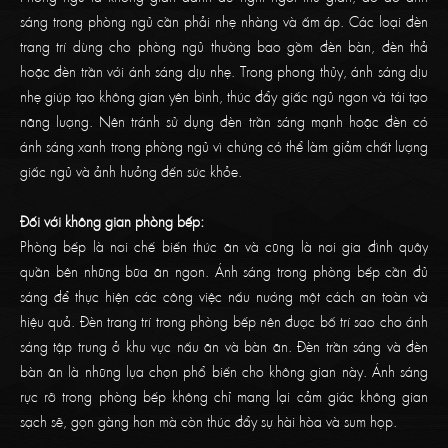
sáng trong phòng ngủ cần phải nhẹ nhàng và ấm áp. Các loại đèn
trang trí dùng cho phòng ngủ thường bao gồm đèn bàn, đèn thả
hoặc đèn trần với ánh sáng dịu nhẹ. Trong phong thủy, ánh sáng dịu
nhẹ giúp tạo không gian yên bình, thúc đẩy giấc ngủ ngon và tái tạo
năng lượng. Nên tránh sử dụng đèn trần sáng mạnh hoặc đèn có
ánh sáng xanh trong phòng ngủ vì chúng có thể làm giảm chất lượng
giấc ngủ và ảnh hưởng đến sức khỏe.
Đối với không gian phòng bếp:
Phòng bếp là nơi chế biến thức ăn và cũng là nơi gia đình quây
quần bên những bữa ăn ngon. Ánh sáng trong phòng bếp cần đủ
sáng để thực hiện các công việc nấu nướng một cách an toàn và
hiệu quả. Đèn trang trí trong phòng bếp nên được bố trí sao cho ánh
sáng tập trung ở khu vực nấu ăn và bàn ăn. Đèn trần sáng và đèn
bàn ăn là những lựa chọn phổ biến cho không gian này. Ánh sáng
rực rỡ trong phòng bếp không chỉ mang lại cảm giác không gian
sạch sẽ, gọn gàng hơn mà còn thúc đẩy sự hài hòa và sum họp.