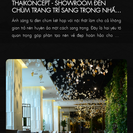
THAIKONCEPT - SHOWROOM ĐÈN
CHÙM TRANG TRÍ SANG TRỌNG NHẤT
VIỆT NAM
Ánh sáng từ đèn chùm kết hợp với nội thất làm cho cả không
gian trở nên huyền ảo một cách sang trọng. Đây là hai yếu tố
quan trọng góp phần tạo nên vẻ đẹp hoàn hảo cho một
không gian hay một ngôi nhà của bạn.