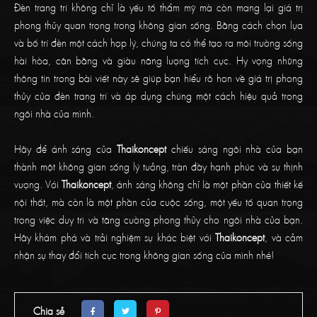
Đèn trang trí không chỉ là yếu tố thẩm mỹ mà còn mang lại giá trị
phong thủy quan trọng trong không gian sống. Bằng cách chọn lựa
và bố trí đèn một cách hợp lý, chúng ta có thể tạo ra môi trường sống
hài hòa, cân bằng và giàu năng lượng tích cực. Hy vọng những
thông tin trong bài viết này sẽ giúp bạn hiểu rõ hơn về giá trị phong
thủy của đèn trang trí và áp dụng chúng một cách hiệu quả trong
ngôi nhà của mình.
Hãy để ánh sáng của
Thaikoncept
chiếu sáng ngôi nhà của bạn
thành một không gian sống lý tưởng, tràn đầy hạnh phúc và sự thịnh
vượng. Với
Thaikoncept
, ánh sáng không chỉ là một phần của thiết kế
nội thất, mà còn là một phần của cuộc sống, một yếu tố quan trọng
trong việc duy trì và tăng cường phong thủy cho ngôi nhà của bạn.
Hãy khám phá và trải nghiệm sự khác biệt với
Thaikoncept
, và cảm
nhận sự thay đổi tích cực trong không gian sống của mình nhé!
Chia sẻ