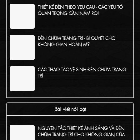
THIẾT KẾ ĐÈN THEO YÊU CẦU - CÁC YẾU TỐ
QUAN TRỌNG CẦN NẮM RÕ!
ĐÈN CHÙM TRANG TRÍ - BÍ QUYẾT CHO
KHÔNG GIAN HOÀN MỸ
CÁC THAO TÁC VỆ SINH ĐÈN CHÙM TRANG
TRÍ
TỔNG HỢP CÁC CHẤT LIỆU PHỔ BIẾN CỦA
ĐÈN CHÙM TRANG TRÍ
Bài viết nổi bật
NGUYÊN TẮC THIẾT KẾ ÁNH SÁNG VÀ ĐÈN
CHÙM TRANG TRÍ CHO KHÔNG GIAN CỦA