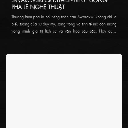
PHA LÊ NGHỆ THUẬT
Thương hiệu pha lê nổi tiếng toàn cầu Swarovski không chỉ là
biểu tượng của sự duy mỹ, sang trọng và tinh tế mà còn mang
trong mình giá trị lịch sử và văn hóa sâu sắc. Hãy cùng
Thaikoncept tìm hiểu về thương hiệu pha lê đẳng cấp này
trong bài viết bên dưới!