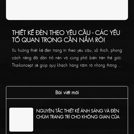
THIẾT KẾ ĐÈN THEO YÊU CẦU - CÁC YẾU
TỐ QUAN TRỌNG CẦN NẮM RÕ!
Xu hướng thiết kế đèn trang trí theo yêu cầu, sở thích, phong
cách riêng đã dần trở nên vô cùng phổ biến trên thế giới.
Thaikoncept sẽ giúp quý khách hàng nắm rõ những thông tin
chi tiết về đèn thiết kế theo yêu cầu!
Bài viết mới
NGUYÊN TẮC THIẾT KẾ ÁNH SÁNG VÀ ĐÈN
CHÙM TRANG TRÍ CHO KHÔNG GIAN CỦA
BẠN