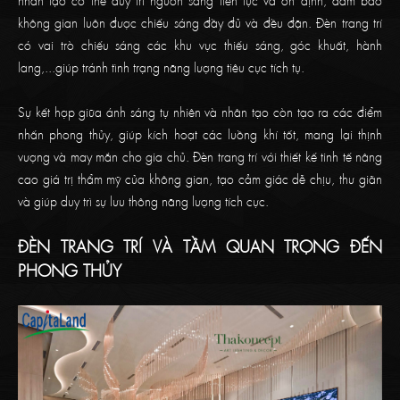
không gian luôn được chiếu sáng đầy đủ và đều đặn. Đèn trang trí
có vai trò chiếu sáng các khu vực thiếu sáng, góc khuất, hành
lang,...giúp tránh tình trạng năng lượng tiêu cực tích tụ.
Sự kết hợp giữa ánh sáng tự nhiên và nhân tạo còn tạo ra các điểm
nhấn phong thủy, giúp kích hoạt các luồng khí tốt, mang lại thịnh
vượng và may mắn cho gia chủ. Đèn trang trí với thiết kế tinh tế nâng
cao giá trị thẩm mỹ của không gian, tạo cảm giác dễ chịu, thư giãn
và giúp duy trì sự lưu thông năng lượng tích cực.
ĐÈN TRANG TRÍ VÀ TẦM QUAN TRỌNG ĐẾN
PHONG THỦY