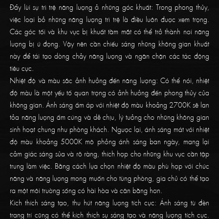
Đẩy lùi sự trì trệ năng lượng ở những góc khuất: Trong phong thủy,
việc loại bỏ những năng lượng trì trệ là điều luôn được xem trọng.
Các góc tối và khu vực bị khuất tầm mắt có thể trở thành nơi năng
lượng bị ứ đọng. Vậy nên cần chiếu sáng những không gian khuất
này để tái tạo dòng chảy năng lượng và ngăn chặn các tác động
tiêu cực.
Nhiệt độ và màu sắc ảnh hưởng đến năng lượng: Có thể nói, nhiệt
độ màu là một yếu tố quan trọng có ảnh hưởng đến phong thủy của
không gian. Ánh sáng ấm áp với nhiệt độ màu khoảng 2700K sẽ lan
tỏa năng lượng ấm cúng và dễ chịu, lý tưởng cho những không gian
sinh hoạt chung như phòng khách. Ngược lại, ánh sáng mát với nhiệt
độ màu khoảng 5000K mô phỏng ánh sáng ban ngày, mang lại
cảm giác sáng sủa và rõ ràng, thích hợp cho những khu vực cần tập
trung làm việc. Bằng cách lựa chọn nhiệt độ màu phù hợp với chức
năng và năng lượng mong muốn cho từng phòng, gia chủ có thể tạo
ra một môi trường sống có hài hòa và cân bằng hơn.
Kích thích sáng tạo, thu hút năng lượng tích cực: Ánh sáng từ đèn
trang trí cũng có thể kích thích sự sáng tạo và năng lượng tích cực.