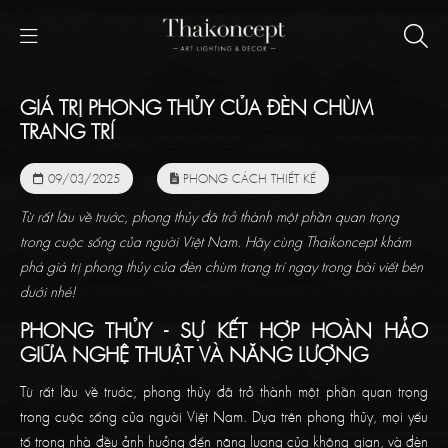
GIÁ TRỊ PHONG THỦY CỦA ĐÈN CHÙM
TRANG TRÍ
09/03/2025
PHONG CÁCH THIẾT KẾ
Từ rất lâu về trước, phong thủy đã trở thành một phần quan trọng
trong cuộc sống của người Việt Nam. Hãy cùng Thaikoncept khám
phá giá trị phong thủy của đèn chùm trang trí ngay trong bài viết bên
dưới nhé!
PHONG THỦY - SỰ KẾT HỢP HOÀN HẢO
GIỮA NGHỆ THUẬT VÀ NĂNG LƯỢNG
Từ rất lâu về trước, phong thủy đã trở thành một phần quan trọng
trong cuộc sống của người Việt Nam. Dựa trên phong thủy, mọi yếu
tố trong nhà đều ảnh hưởng đến năng lượng của không gian, và đèn