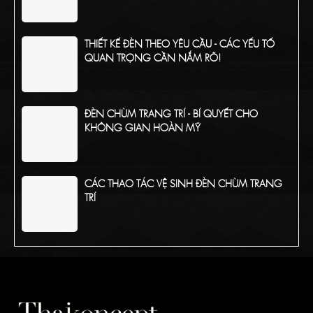
BẠN
THIẾT KẾ ĐÈN THEO YÊU CẦU - CÁC YẾU TỐ
QUAN TRỌNG CẦN NẮM RÕ!
ĐÈN CHÙM TRANG TRÍ - BÍ QUYẾT CHO
KHÔNG GIAN HOÀN MỸ
CÁC THAO TÁC VỆ SINH ĐÈN CHÙM TRANG
TRÍ
TỔNG HỢP CÁC CHẤT LIỆU PHỔ BIẾN CỦA
ĐÈN CHÙM TRANG TRÍ