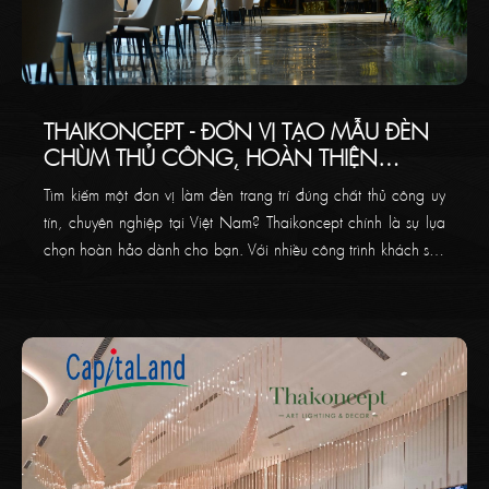
THAIKONCEPT - ĐƠN VỊ TẠO MẪU ĐÈN
CHÙM THỦ CÔNG, HOÀN THIỆN
TRANG TRÍ NỘI THẤT CHO KHÔNG
Tìm kiếm một đơn vị làm đèn trang trí đúng chất thủ công uy
GIAN CỦA BẠN
tín, chuyên nghiệp tại Việt Nam? Thaikoncept chính là sự lựa
chọn hoàn hảo dành cho bạn. Với nhiều công trình khách sạn
và sảnh toà nhà, biệt thự 5 sao sang trọng đã từng làm,
Thaikoncept cam kết mang đến cho khách hàng giải pháp đèn
chùm trang trí độc bản.