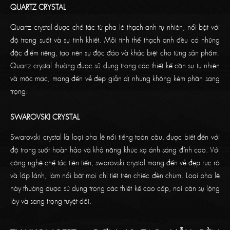
QUARTZ CRYSTAL
Quartz crystal được chế tác từ pha lê thạch anh tự nhiên, nổi bật với
độ trong suốt và sự tinh khiết. Mỗi tinh thể thạch anh đều có những
đặc điểm riêng, tạo nên sự độc đáo và khác biệt cho từng sản phẩm.
Quartz crystal thường được sử dụng trong các thiết kế cần sự tự nhiên
và mộc mạc, mang đến vẻ đẹp giản dị nhưng không kém phần sang
trọng.
SWAROVSKI CRYSTAL
Swarovski crystal là loại pha lê nổi tiếng toàn cầu, được biết đến với
độ trong suốt hoàn hảo và khả năng khúc xạ ánh sáng đỉnh cao. Với
công nghệ chế tác tiên tiến, swarovski crystal mang đến vẻ đẹp rực rỡ
và lấp lánh, làm nổi bật mọi chi tiết trên chiếc đèn chùm. Loại pha lê
này thường được sử dụng trong các thiết kế cao cấp, nơi cần sự lộng
lẫy và sang trọng tuyệt đối.