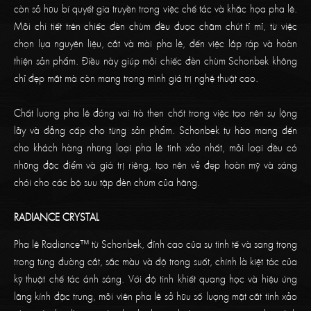
còn sở hữu bí quyết gia truyền trong việc chế tác và khắc họa pha lê.
Mỗi chi tiết trên chiếc đèn chùm đều được chăm chút tỉ mỉ, từ việc
chọn lựa nguyên liệu, cắt và mài pha lê, đến việc lắp ráp và hoàn
thiện sản phẩm. Điều này giúp mỗi chiếc đèn chùm Schonbek không
chỉ đẹp mắt mà còn mang trong mình giá trị nghệ thuật cao.
Chất lượng pha lê đóng vai trò then chốt trong việc tạo nên sự lộng
lẫy và đẳng cấp cho từng sản phẩm. Schonbek tự hào mang đến
cho khách hàng những loại pha lê tinh xảo nhất, mỗi loại đều có
những đặc điểm và giá trị riêng, tạo nên vẻ đẹp hoàn mỹ và sáng
chói cho các bộ sưu tập đèn chùm của hãng.
RADIANCE CRYSTAL
Pha lê Radiance™ từ Schonbek, đỉnh cao của sự tinh tế và sang trọng
trong từng đường cắt, sắc màu và độ trong suốt, chính là kiệt tác của
kỹ thuật chế tác ánh sáng. Với độ tinh khiết quang học và hiệu ứng
lăng kính đặc trưng, mỗi viên pha lê sở hữu số lượng mặt cắt tinh xảo