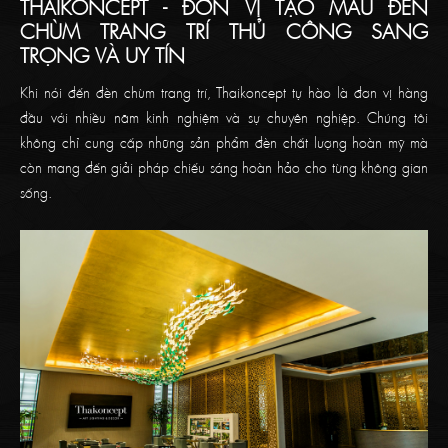
THAIKONCEPT - ĐƠN VỊ TẠO MẪU ĐÈN
CHÙM TRANG TRÍ THỦ CÔNG SANG
TRỌNG VÀ UY TÍN
Khi nói đến đèn chùm trang trí, Thaikoncept tự hào là đơn vị hàng
đầu với nhiều năm kinh nghiệm và sự chuyên nghiệp. Chúng tôi
không chỉ cung cấp những sản phẩm đèn chất lượng hoàn mỹ mà
còn mang đến giải pháp chiếu sáng hoàn hảo cho từng không gian
sống.