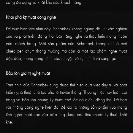
càng đa dạng và khắt khe của khách hàng.
Khai phá kỹ thuật công nghệ
Để thực hiện tầm nhìn này, Schonbek không ngừng đầu tư vào nghiên
cứu và phát triển, đồng thời luôn lắng nghe và thấu hiểu mong muốn
của khách hàng. Mỗi sản phẩm của Schonbek không chỉ là một
chiếc đèn chùm thông thường mà còn là một tác phẩm nghệ thuật
độc đáo, mang trong mình câu chuyện về sự tinh tế và sáng tạo.
Bảo tồn giá trị nghệ thuật
Tầm nhìn của Schonbek cũng được thể hiện qua việc duy trì và phát
triển nghệ thuật chế tác pha lê truyền thống. Thương hiệu này luôn coi
trọng và bảo tồn những kỹ thuật chế tác cổ điển, đồng thời kết hợp
với những công nghệ hiện đại để tạo ra những sản phẩm vừa mang
tính nghệ thuật cao vừa đáp ứng được các tiêu chuẩn kỹ thuật khắt
khe.