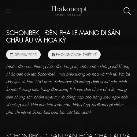
SCHONBEK – ĐÈN PHA LÊ MANG DI SẢN
CHÂU ÂU VÀ HOA KỲ
09/06/2025
PHONG CÁCH THIẾT KẾ
Nhắc đến các thương hiệu đèn trang trí, chắc chắn không thể không
nhắc đến cái tên Schonbek - một biểu tượng xa hoa và tinh tế. Với bề
dày lịch sử hơn 150 năm, Schonbek đã khẳng định vị thế của mình
là một thương hiệu hàng đầu trong lĩnh vực đèn chùm pha lê, mang
đến những sản phẩm tuyệt mỹ và đẳng cấp cho hàng triệu ngôi nhà
và công trình kiến trúc trên toàn cầu. Hãy cùng Thaikoncept khám
phá chi tiết về Schonbek qua bài viết bên dưới!
SCHONBEK - DI SẢN VĂN HÓA CHÂU ÂU VÀ