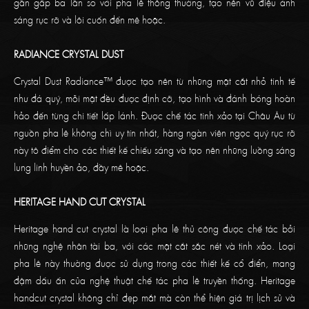
gần gấp ba lần so với pha lê thông thường, tạo nên vũ điệu ánh
sáng rực rỡ và lôi cuốn đến mê hoặc.
RADIANCE CRYSTAL DUST
Crystal Dust Radiance™ được tạo nên từ những mặt cắt nhỏ tinh tế
như đá quý, mỗi mặt đều được định cỡ, tạo hình và đánh bóng hoàn
hảo đến từng chi tiết lấp lánh. Được chế tác tinh xảo tại Châu Âu từ
nguồn pha lê không chì uy tín nhất, hàng ngàn viên ngọc quý rực rỡ
này tô điểm cho các thiết kế chiếu sáng và tạo nên những luồng sáng
lung linh huyền ảo, đầy mê hoặc.
HERITAGE HAND CUT CRYSTAL
Heritage hand cut crystal là loại pha lê thủ công được chế tác bởi
những nghệ nhân tài ba, với các mặt cắt sắc nét và tinh xảo. Loại
pha lê này thường được sử dụng trong các thiết kế cổ điển, mang
đậm dấu ấn của nghệ thuật chế tác pha lê truyền thống. Heritage
handcut crystal không chỉ đẹp mắt mà còn thể hiện giá trị lịch sử và