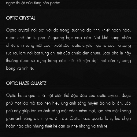
nghệ thuật của từng sản phẩm.
OPTIC CRYSTAL
Optic crystal nổi bật với độ trong suốt và độ tinh khiết hoàn hảo,
được chế tác từ pha lê quang học cao cấp. Với khả năng phản
chiếu ánh sáng một cách xuất sắc, optic crystal tạo ra các tia sáng
rực rỡ, làm nổi bật từng chi tiết của chiếc đèn chùm. Loại pha lê này
thường được sử dụng trong các thiết kế hiện đại, nơi cần sự sáng
bóng và tinh tế.
OPTIC HAZE QUARTZ
Optic haze quartz là một biến thể độc đáo của optic crystal, được
phủ một lớp mờ tạo nên hiệu ứng ánh sáng huyền ảo và bí ẩn. Lớp
phủ này giúp tán xạ ánh sáng một cách mềm mại, tạo nên một không
gian ánh sáng dịu nhẹ và ấm áp. Optic haze quartz là sự lựa chọn
hoàn hảo cho những thiết kế cần sự nhẹ nhàng và tinh tế.