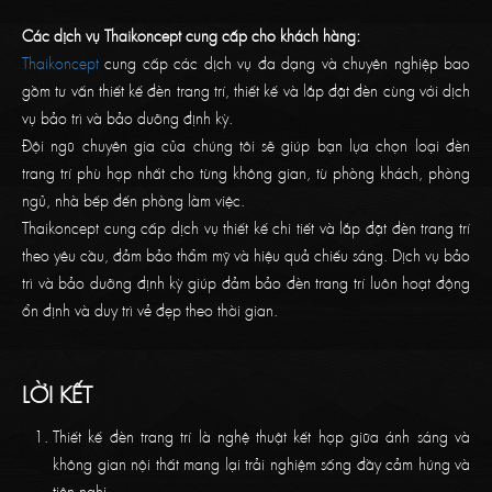
Các dịch vụ Thaikoncept cung cấp cho khách hàng:
Thaikoncept
cung cấp các dịch vụ đa dạng và chuyên nghiệp bao
gồm tư vấn thiết kế đèn trang trí, thiết kế và lắp đặt đèn cùng với dịch
vụ bảo trì và bảo dưỡng định kỳ.
Đội ngũ chuyên gia của chúng tôi sẽ giúp bạn lựa chọn loại đèn
trang trí phù hợp nhất cho từng không gian, từ phòng khách, phòng
ngủ, nhà bếp đến phòng làm việc.
Thaikoncept cung cấp dịch vụ thiết kế chi tiết và lắp đặt đèn trang trí
theo yêu cầu, đảm bảo thẩm mỹ và hiệu quả chiếu sáng. Dịch vụ bảo
trì và bảo dưỡng định kỳ giúp đảm bảo đèn trang trí luôn hoạt động
ổn định và duy trì vẻ đẹp theo thời gian.
LỜI KẾT
Thiết kế đèn trang trí là nghệ thuật kết hợp giữa ánh sáng và
không gian nội thất mang lại trải nghiệm sống đầy cảm hứng và
tiện nghi.