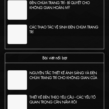
ĐÈN CHÙM TRANG TRÍ - BÍ QUYẾT CHO
KHÔNG GIAN HOÀN MỸ
CÁC THAO TÁC VỆ SINH ĐÈN CHÙM TRANG
TRÍ
TỔNG HỢP CÁC CHẤT LIỆU PHỔ BIẾN CỦA
ĐÈN CHÙM TRANG TRÍ
Bài viết nổi bật
NGUYÊN TẮC THIẾT KẾ ÁNH SÁNG VÀ ĐÈN
CHÙM TRANG TRÍ CHO KHÔNG GIAN CỦA
BẠN
THIẾT KẾ ĐÈN THEO YÊU CẦU - CÁC YẾU TỐ
QUAN TRỌNG CẦN NẮM RÕ!