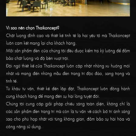
Vì sao nên chọn Thaikoncept?
Chất lượng đỉnh cao và thiết kế tinh tế là hai yếu tố mà Thaikoncept
luôn cam kết mang lại cho khách hàng.
Mỗi sản phẩm đèn của chúng tôi đều được kiểm tra kỹ lưỡng để đảm
bảo chất lượng và độ bền vượt trội.
Đội ngũ thiết kế của Thaikoncept luôn cập nhật những xu hướng mới
nhất và mang đến những mẫu đèn trang trí độc đáo, sang trọng và
tinh tế.
Từ khâu tư vấn, thiết kế đến lắp đặt, Thaikoncept luôn đồng hành
cùng khách hàng để mang đến sự hài lòng tuyệt đối.
Chúng tôi cung cấp giải pháp chiếu sáng toàn diện, không chỉ là
các sản phẩm đèn trang trí mà còn là tư vấn về cách bố trí ánh sáng
sao cho phù hợp nhất với từng không gian, đảm bảo sự hài hòa và
công năng sử dụng.