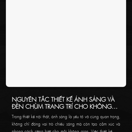
NGUYÊN TẮC THIẾT KẾ ÁNH SÁNG VÀ
ĐÈN CHÙM TRANG TRÍ CHO KHÔNG
GIAN CỦA BẠN
Trong thiết kế nội thất, ánh sáng là yếu tố vô cùng quan trọng,
không chỉ đóng vai trò chiếu sáng mà còn tạo cảm xúc và
phong cách riêng biệt cho mỗi không gian. Việc thiết kế đèn