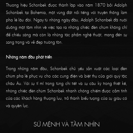
Thương hiệu Schonbek được thành lập vào năm 1870 bởi Adolph
Schonbek tại Bohemia, một vùng đất nổi tiếng với truyền thống làm
pha lê lâu đời. Ngay từ những ngày đầu, Adolph Schonbek đã nuôi
dưỡng một tầm nhìn về việc tạo ra những chiếc đèn chùm không chỉ
để chiếu sáng mà còn là những tác phẩm nghệ thuật, mang đến sự
sang trọng và vẻ đẹp trường tồn.
Những năm đầu phát triển
Trong những năm đầu, Schonbek chủ yếu sản xuất các loại đèn
chùm pha lê phục vụ cho các cung điện và biệt thự của giới quý tộc
châu Âu. Với sự tỉ mỉ trong từng chi tiết và sự cầu kỳ trong thiết kế,
những chiếc đèn chùm Schonbek nhanh chóng chiếm được cảm tình
của các khách hàng thượng lưu, trở thành biểu tượng của sự giàu có
và quyền lực.
SỨ MỆNH VÀ TẦM NHÌN