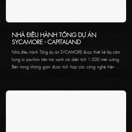
NHÀ ĐIỀU HÀNH TỔNG DỰ ÁN
SYCAMORE - CAPITALAND
Nhà điều hành Tổng dự án SYCAMORE được thiết kế lấy cảm
hứng từ pavilion trên trời xanh với diện tích 1,000 mét vuông.
Bên trong không gian được tích hợp các công nghệ hiện tại
độc nhất trên thị trường, cùng trang thiết bị ấn tượng và khu
vực tiếp khách đầy tiện nghi.