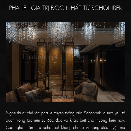
PHA LÊ - GIÁ TRỊ ĐỘC NHẤT TỪ SCHONBEK
Nghệ thuật chế tác pha lê truyền thống của Schonbek là một yếu tố
quan trọng tạo nên sự độc đáo và khác biệt cho thương hiệu này.
Các nghệ nhân của Schonbek không chỉ có kỹ năng điêu luyện mà