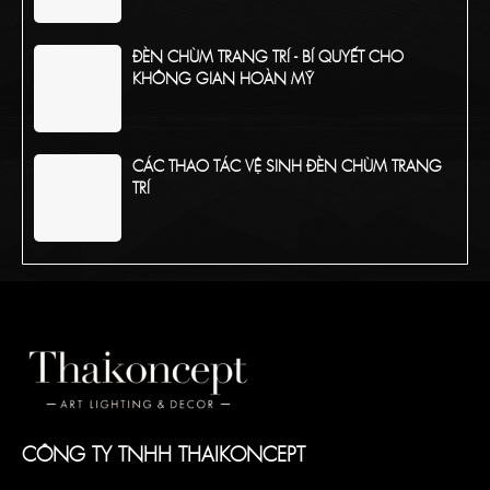
ĐÈN CHÙM TRANG TRÍ - BÍ QUYẾT CHO
KHÔNG GIAN HOÀN MỸ
CÁC THAO TÁC VỆ SINH ĐÈN CHÙM TRANG
TRÍ
TỔNG HỢP CÁC CHẤT LIỆU PHỔ BIẾN CỦA
ĐÈN CHÙM TRANG TRÍ
CÔNG TY TNHH THAIKONCEPT