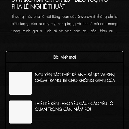
PHA LÊ NGHỆ THUẬT
Thương hiệu pha lê nổi tiếng toàn cầu Swarovski không chỉ là
biểu tượng của sự duy mỹ, sang trọng và tinh tế mà còn mang
trong mình giá trị lịch sử và văn hóa sâu sắc. Hãy cùng
Thaikoncept tìm hiểu về thương hiệu pha lê đẳng cấp này
trong bài viết bên dưới!
Bài viết mới
NGUYÊN TẮC THIẾT KẾ ÁNH SÁNG VÀ ĐÈN
CHÙM TRANG TRÍ CHO KHÔNG GIAN CỦA
BẠN
THIẾT KẾ ĐÈN THEO YÊU CẦU - CÁC YẾU TỐ
QUAN TRỌNG CẦN NẮM RÕ!