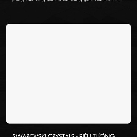
chùm trang trí yêu cầu sự tinh tế và tỉ mỉ, kết hợp các yếu tố
như nhiệt độ màu sắc, cân bằng ánh sáng tự nhiên, bố cục
các loại đèn và cách tạo điểm nhấn để mang lại sự hoàn mỹ
cho không gian. Hãy cùng Thaikoncept tìm hiểu về các nguyên
tắc vàng cần biết khi thiết kế đèn chùm trang trí ở bài viết bên
dưới!
SWAROVSKI CRYSTALS - BIỂU TƯỢNG