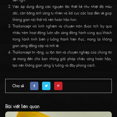
Việc áp dụng đúng các nguyên tắc thiết kế như nhiệt độ màu
sắc, cân bằng ánh sáng tự nhiên và bố cục các loại đèn sẽ giúp
không gian nội thất trở nên hoàn hảo hơn.
Thaikoncept với kinh nghiệm và chuyên môn được tích lũy qua
nhiều năm hoạt động luôn sẵn sàng đồng hành cùng quý khách
trong hành trình biến ý tưởng thành hiện thực, mang lại không
gian sống đẳng cấp và tinh tế.
Thaikoncept tin rằng, sự tận tâm và chuyên nghiệp của chúng tôi
sẽ mang đến cho bạn những giải pháp chiếu sáng hoàn hảo,
tạo nên không gian sống lý tưởng và đầy phong cách.
Chia sẻ
Bài viết liên quan